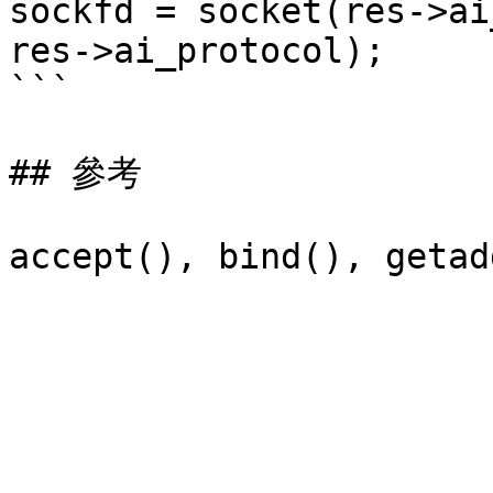
sockfd = socket(res->ai
res->ai_protocol);

```

## 參考
