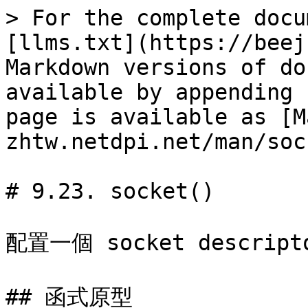
> For the complete docu
[llms.txt](https://beej
Markdown versions of do
available by appending 
page is available as [M
zhtw.netdpi.net/man/soc
# 9.23. socket()

配置一個 socket descripto
## 函式原型
