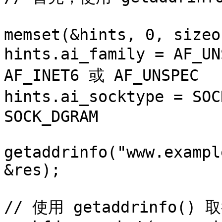
memset(&hints, 0, sizeo
hints.ai_family = AF_U
AF_INET6 或 AF_UNSPEC

hints.ai_socktype = SOC
SOCK_DGRAM

getaddrinfo("www.exampl
&res);

// 使用 getaddrinfo()