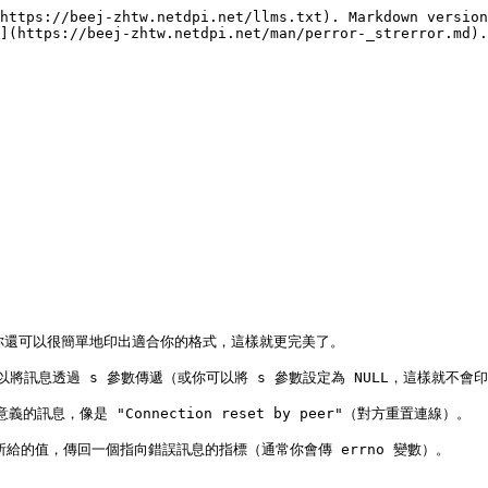
https://beej-zhtw.netdpi.net/llms.txt). Markdown version
](https://beej-zhtw.netdpi.net/man/perror-_strerror.md).

果你還可以很簡單地印出適合你的格式，這樣就更完美了。

以將訊息透過 s 參數傳遞（或你可以將 s 參數設定為 NULL，這樣就不會印
的訊息，像是 "Connection reset by peer"（對方重置連線）。

 會依據所給的值，傳回一個指向錯誤訊息的指標（通常你會傳 errno 變數）。
