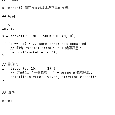
strerror() 傳回指向錯誤訊息字串的指標。

## 範例

```c

int s;

s = socket(PF_INET, SOCK_STREAM, 0);

if (s == -1) { // some error has occurred

    // 印出 "socket error： " + 錯誤訊息：

    perror("socket error");

}

// 類似的

if (listen(s, 10) == -1) {

    // 這會印出 "一個錯誤： " + errno 的錯誤訊息：

    printf("an error: %s\n", strerror(errno));

}

```

## 參考
