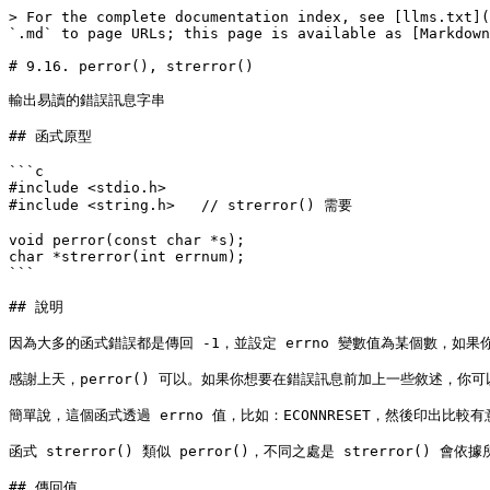
> For the complete documentation index, see [llms.txt](
`.md` to page URLs; this page is available as [Markdown
# 9.16. perror(), strerror()

輸出易讀的錯誤訊息字串

## 函式原型

```c

#include <stdio.h>

#include <string.h>   // strerror() 需要

void perror(const char *s);

char *strerror(int errnum);

```

## 說明

因為大多的函式錯誤都是傳回 -1，並設定 errno 變數值為某個數，如
感謝上天，perror() 可以。如果你想要在錯誤訊息前加上一些敘述，你可
簡單說，這個函式透過 errno 值，比如：ECONNRESET，然後印出比較有意義
函式 strerror() 類似 perror()，不同之處是 strerror()
## 傳回值
