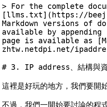
> For the complete docu
[llms.txt](https://beej
Markdown versions of do
available by appending 
page is available as [M
zhtw.netdpi.net/ipaddre
# 3. IP address、結構與
這裡是好玩的地方，我們要開始
不過，我們一開始要討論的程式